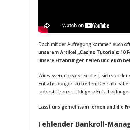
Doch mit der Aufregung kommen auch oft F
unserem Artikel „Casino Tutorials: 10 
unsere Erfahrungen teilen und euch hel
Wir wissen, dass es leicht ist, sich von 
Entscheidungen zu treffen. Deshalb haben
unterstützen soll, klügere Entscheidungen
Lasst uns gemeinsam lernen und die F
Fehlender Bankroll-Mana