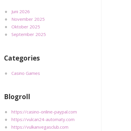
Juni 2026
November 2025
Oktober 2025
September 2025
Categories
Casino Games
Blogroll
https://casino-online-paypal.com
https://vulcan24-automaty.com
https://vulkanvegasclub.com