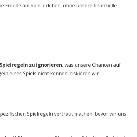
e Freude am Spiel erleben, ohne unsere finanzielle
Spielregeln zu ignorieren
, was unsere Chancen auf
eln eines Spiels nicht kennen, riskieren wir:
spezifischen Spielregeln vertraut machen, bevor wir uns