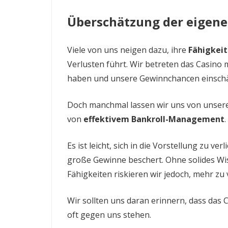
Überschätzung der eigene
Viele von uns neigen dazu, ihre
Fähigkeit
Verlusten führt. Wir betreten das Casino m
haben und unsere Gewinnchancen einsch
Doch manchmal lassen wir uns von unsere
von
effektivem Bankroll-Management
.
Es ist leicht, sich in die Vorstellung zu ve
große Gewinne beschert. Ohne solides Wi
Fähigkeiten riskieren wir jedoch, mehr zu v
Wir sollten uns daran erinnern, dass das C
oft gegen uns stehen.