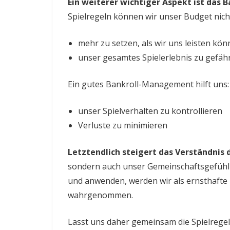
Ein weiterer wichtiger Aspekt ist das
Spielregeln können wir unser Budget nicht 
mehr zu setzen, als wir uns leisten kö
unser gesamtes Spielerlebnis zu gefäh
Ein gutes Bankroll-Management hilft uns:
unser Spielverhalten zu kontrollieren
Verluste zu minimieren
Letztendlich steigert das Verständnis 
sondern auch unser Gemeinschaftsgefühl 
und anwenden, werden wir als ernsthafte 
wahrgenommen.
Lasst uns daher gemeinsam die Spielrege