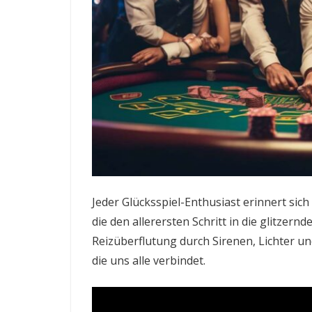
Jeder Glücksspiel-Enthusiast erinnert sic
die den allerersten Schritt in die glitzernd
Reizüberflutung durch Sirenen, Lichter un
die uns alle verbindet.