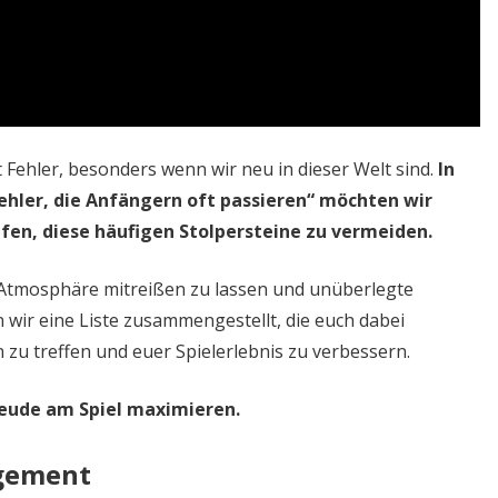
ehler, besonders wenn wir neu in dieser Welt sind.
In
Fehler, die Anfängern oft passieren“ möchten wir
fen, diese häufigen Stolpersteine zu vermeiden.
der Atmosphäre mitreißen zu lassen und unüberlegte
 wir eine Liste zusammengestellt, die euch dabei
 zu treffen und euer Spielerlebnis zu verbessern.
reude am Spiel maximieren.
gement