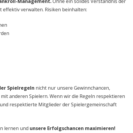
 Bankroll-Management.
Ohne ein solides Verständnis der
effektiv verwalten. Risiken beinhalten:
nnen
rden
der Spielregeln
nicht nur unsere Gewinnchancen,
mit anderen Spielern. Wenn wir die Regeln respektieren
und respektierte Mitglieder der Spielergemeinschaft
ln lernen und
unsere Erfolgschancen maximieren!