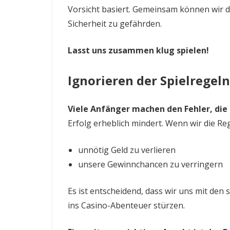
Vorsicht basiert. Gemeinsam können wir di
Sicherheit zu gefährden.
Lasst uns zusammen klug spielen!
Ignorieren der Spielregeln
Viele Anfänger machen den Fehler, die 
Erfolg erheblich mindert. Wenn wir die Reg
unnötig Geld zu verlieren
unsere Gewinnchancen zu verringern
Es ist entscheidend, dass wir uns mit den 
ins Casino-Abenteuer stürzen.