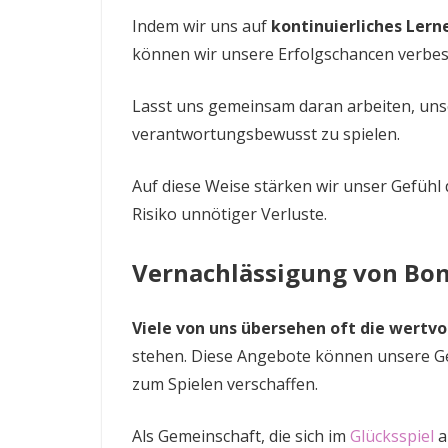
Indem wir uns auf
kontinuierliches Lern
können wir unsere Erfolgschancen verbes
Lasst uns gemeinsam daran arbeiten, unse
verantwortungsbewusst zu spielen.
Auf diese Weise stärken wir unser Gefühl
Risiko unnötiger Verluste.
Vernachlässigung von Bo
Viele von uns übersehen oft die wertv
stehen. Diese Angebote können unsere G
zum Spielen verschaffen.
Als Gemeinschaft, die sich im
Glücksspiel
a