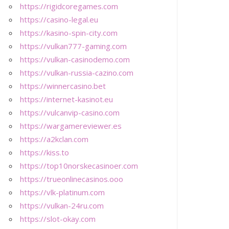
https://rigidcoregames.com
https://casino-legal.eu
https://kasino-spin-city.com
https://vulkan777-gaming.com
https://vulkan-casinodemo.com
https://vulkan-russia-cazino.com
https://winnercasino.bet
https://internet-kasinot.eu
https://vulcanvip-casino.com
https://wargamereviewer.es
https://a2kclan.com
https://kiss.to
https://top10norskecasinoer.com
https://trueonlinecasinos.ooo
https://vlk-platinum.com
https://vulkan-24ru.com
https://slot-okay.com