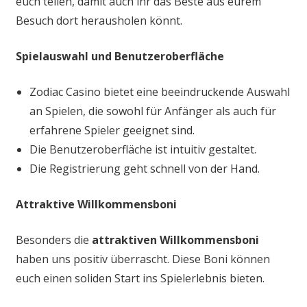
euch teilen, damit auch ihr das Beste aus eurem
Besuch dort herausholen könnt.
Spielauswahl und Benutzeroberfläche
Zodiac Casino bietet eine beeindruckende Auswahl
an Spielen, die sowohl für Anfänger als auch für
erfahrene Spieler geeignet sind.
Die Benutzeroberfläche ist intuitiv gestaltet.
Die Registrierung geht schnell von der Hand.
Attraktive Willkommensboni
Besonders die
attraktiven Willkommensboni
haben uns positiv überrascht. Diese Boni können
euch einen soliden Start ins Spielerlebnis bieten.