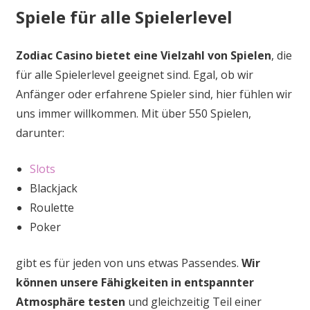
Spiele für alle Spielerlevel
Zodiac Casino bietet eine Vielzahl von Spielen
, die
für alle Spielerlevel geeignet sind. Egal, ob wir
Anfänger oder erfahrene Spieler sind, hier fühlen wir
uns immer willkommen. Mit über 550 Spielen,
darunter:
Slots
Blackjack
Roulette
Poker
gibt es für jeden von uns etwas Passendes.
Wir
können unsere Fähigkeiten in entspannter
Atmosphäre testen
und gleichzeitig Teil einer