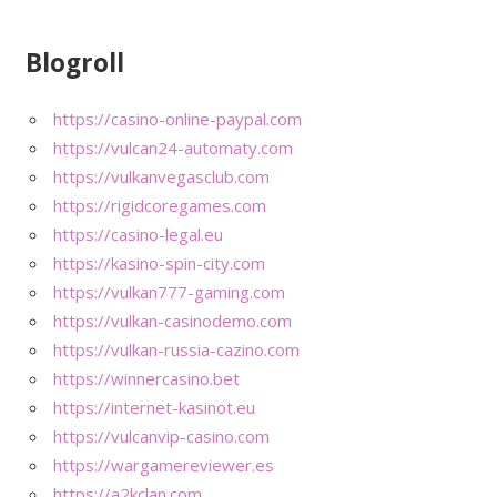
Blogroll
https://casino-online-paypal.com
https://vulcan24-automaty.com
https://vulkanvegasclub.com
https://rigidcoregames.com
https://casino-legal.eu
https://kasino-spin-city.com
https://vulkan777-gaming.com
https://vulkan-casinodemo.com
https://vulkan-russia-cazino.com
https://winnercasino.bet
https://internet-kasinot.eu
https://vulcanvip-casino.com
https://wargamereviewer.es
https://a2kclan.com