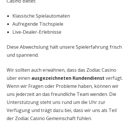
Casino bietet:
Klassische Spielautomaten
Aufregende Tischspiele
Live-Dealer-Erlebnisse
Diese Abwechslung hält unsere Spielerfahrung frisch
und spannend.
Wir sollten auch erwähnen, dass das Zodiac Casino
über einen
ausgezeichneten Kundendienst
verfügt.
Wenn wir Fragen oder Probleme haben, können wir
uns jederzeit an das freundliche Team wenden. Die
Unterstützung steht uns rund um die Uhr zur
Verfügung und trägt dazu bei, dass wir uns als Teil
der Zodiac Casino Gemeinschaft fühlen.