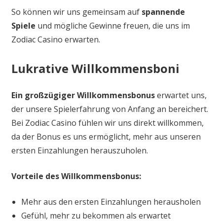
So können wir uns gemeinsam auf
spannende
Spiele
und mögliche Gewinne freuen, die uns im
Zodiac Casino erwarten.
Lukrative Willkommensboni
Ein großzügiger Willkommensbonus
erwartet uns,
der unsere Spielerfahrung von Anfang an bereichert.
Bei Zodiac Casino fühlen wir uns direkt willkommen,
da der Bonus es uns ermöglicht, mehr aus unseren
ersten Einzahlungen herauszuholen.
Vorteile des Willkommensbonus:
Mehr aus den ersten Einzahlungen herausholen
Gefühl, mehr zu bekommen als erwartet