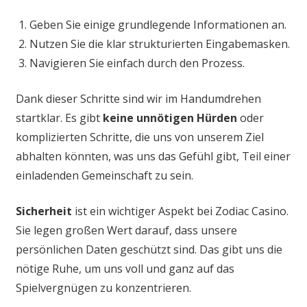
Geben Sie einige grundlegende Informationen an.
Nutzen Sie die klar strukturierten Eingabemasken.
Navigieren Sie einfach durch den Prozess.
Dank dieser Schritte sind wir im Handumdrehen
startklar. Es gibt
keine unnötigen Hürden
oder
komplizierten Schritte, die uns von unserem Ziel
abhalten könnten, was uns das Gefühl gibt, Teil einer
einladenden Gemeinschaft zu sein.
Sicherheit
ist ein wichtiger Aspekt bei Zodiac Casino.
Sie legen großen Wert darauf, dass unsere
persönlichen Daten geschützt sind. Das gibt uns die
nötige Ruhe, um uns voll und ganz auf das
Spielvergnügen zu konzentrieren.