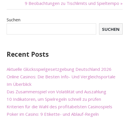
9 Beobachtungen zu Tischlimits und Spieltempo »
Navigation
Suchen
SUCHEN
Recent Posts
Aktuelle Glücksspielgesetzgebung Deutschland 2026
Online Casinos: Die Besten Info- Und Vergleichsportale
Im Überblick
Das Zusammenspiel von Volatilität und Auszahlung
10 Indikatoren, um Spielregeln schnell zu prüfen
Kriterien für die Wahl des profitabelsten Casinospiels
Poker im Casino: 9 Etikette- und Ablauf-Regeln