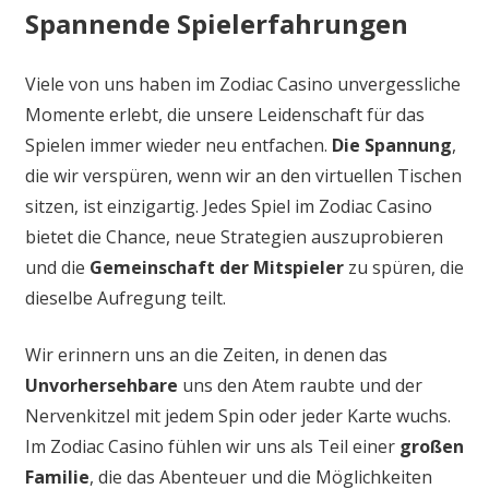
Spannende Spielerfahrungen
Viele von uns haben im Zodiac Casino unvergessliche
Momente erlebt, die unsere Leidenschaft für das
Spielen immer wieder neu entfachen.
Die Spannung
,
die wir verspüren, wenn wir an den virtuellen Tischen
sitzen, ist einzigartig. Jedes Spiel im Zodiac Casino
bietet die Chance, neue Strategien auszuprobieren
und die
Gemeinschaft der Mitspieler
zu spüren, die
dieselbe Aufregung teilt.
Wir erinnern uns an die Zeiten, in denen das
Unvorhersehbare
uns den Atem raubte und der
Nervenkitzel mit jedem Spin oder jeder Karte wuchs.
Im Zodiac Casino fühlen wir uns als Teil einer
großen
Familie
, die das Abenteuer und die Möglichkeiten