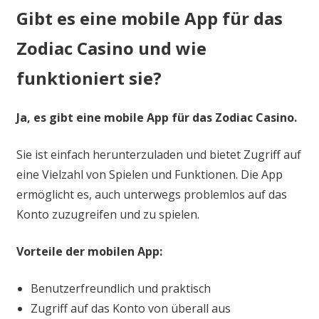
Gibt es eine mobile App für das
Zodiac Casino und wie
funktioniert sie?
Ja, es gibt eine mobile App für das Zodiac Casino.
Sie ist einfach herunterzuladen und bietet Zugriff auf
eine Vielzahl von Spielen und Funktionen. Die App
ermöglicht es, auch unterwegs problemlos auf das
Konto zuzugreifen und zu spielen.
Vorteile der mobilen App:
Benutzerfreundlich und praktisch
Zugriff auf das Konto von überall aus