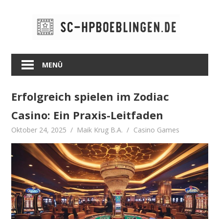
Zum
Inhalt
springen
MENÜ
Erfolgreich spielen im Zodiac
Casino: Ein Praxis-Leitfaden
Oktober 24, 2025
Maik Krug B.A.
Casino Games