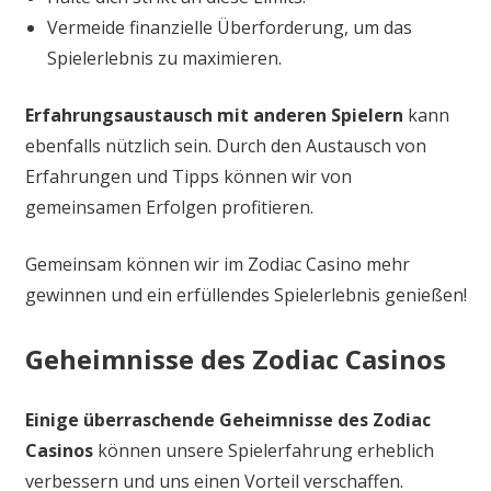
Vermeide finanzielle Überforderung, um das
Spielerlebnis zu maximieren.
Erfahrungsaustausch mit anderen Spielern
kann
ebenfalls nützlich sein. Durch den Austausch von
Erfahrungen und Tipps können wir von
gemeinsamen Erfolgen profitieren.
Gemeinsam können wir im Zodiac Casino mehr
gewinnen und ein erfüllendes Spielerlebnis genießen!
Geheimnisse des Zodiac Casinos
Einige überraschende Geheimnisse des Zodiac
Casinos
können unsere Spielerfahrung erheblich
verbessern und uns einen Vorteil verschaffen.