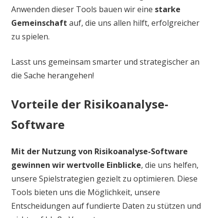
Anwenden dieser Tools bauen wir eine
starke
Gemeinschaft
auf, die uns allen hilft, erfolgreicher
zu spielen.
Lasst uns gemeinsam smarter und strategischer an
die Sache herangehen!
Vorteile der Risikoanalyse-
Software
Mit der Nutzung von Risikoanalyse-Software
gewinnen wir wertvolle Einblicke
, die uns helfen,
unsere Spielstrategien gezielt zu optimieren. Diese
Tools bieten uns die Möglichkeit, unsere
Entscheidungen auf fundierte Daten zu stützen und