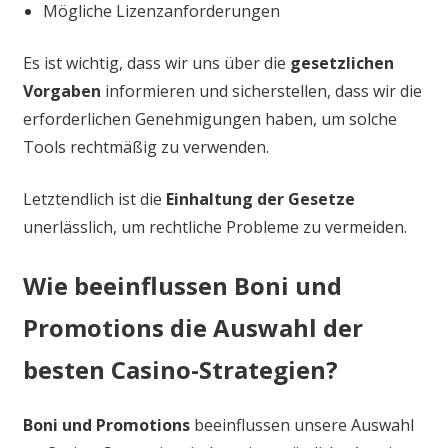
Mögliche Lizenzanforderungen
Es ist wichtig, dass wir uns über die
gesetzlichen
Vorgaben
informieren und sicherstellen, dass wir die
erforderlichen Genehmigungen haben, um solche
Tools rechtmäßig zu verwenden.
Letztendlich ist die
Einhaltung der Gesetze
unerlässlich, um rechtliche Probleme zu vermeiden.
Wie beeinflussen Boni und
Promotions die Auswahl der
besten Casino-Strategien?
Boni und Promotions
beeinflussen unsere Auswahl