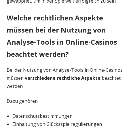
gewappnet, um in der Spielwelt erfolgreich zu sein.
Welche rechtlichen Aspekte
müssen bei der Nutzung von
Analyse-Tools in Online-Casinos
beachtet werden?
Bei der Nutzung von Analyse-Tools in Online-Casinos
müssen
verschiedene rechtliche Aspekte
beachtet
werden.
Dazu gehören:
Datenschutzbestimmungen
Einhaltung von Glücksspielregulierungen