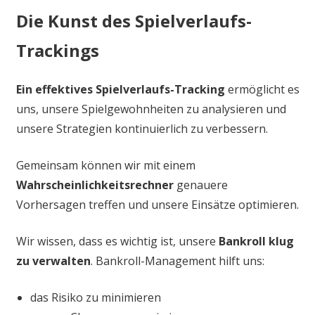
Die Kunst des Spielverlaufs-
Trackings
Ein effektives Spielverlaufs-Tracking
ermöglicht es
uns, unsere Spielgewohnheiten zu analysieren und
unsere Strategien kontinuierlich zu verbessern.
Gemeinsam können wir mit einem
Wahrscheinlichkeitsrechner
genauere
Vorhersagen treffen und unsere Einsätze optimieren.
Wir wissen, dass es wichtig ist, unsere
Bankroll klug
zu verwalten
. Bankroll-Management hilft uns:
das Risiko zu minimieren