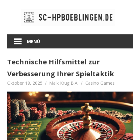
Zum
Inhalt
springen
MENÜ
Technische Hilfsmittel zur
Verbesserung Ihrer Spieltaktik
Oktober 18, 2025
Maik Krug B.A.
Casino Games