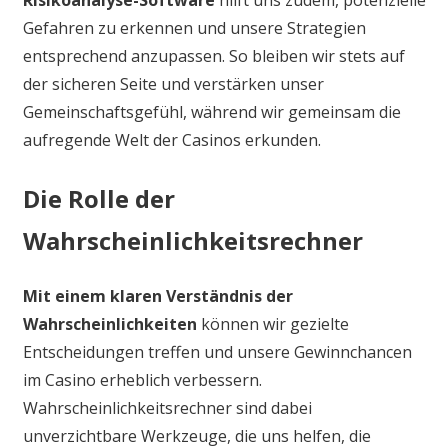
Gefahren zu erkennen und unsere Strategien
entsprechend anzupassen. So bleiben wir stets auf
der sicheren Seite und verstärken unser
Gemeinschaftsgefühl, während wir gemeinsam die
aufregende Welt der Casinos erkunden.
Die Rolle der
Wahrscheinlichkeitsrechner
Mit einem klaren Verständnis der
Wahrscheinlichkeiten
können wir gezielte
Entscheidungen treffen und unsere Gewinnchancen
im Casino erheblich verbessern.
Wahrscheinlichkeitsrechner sind dabei
unverzichtbare Werkzeuge, die uns helfen, die