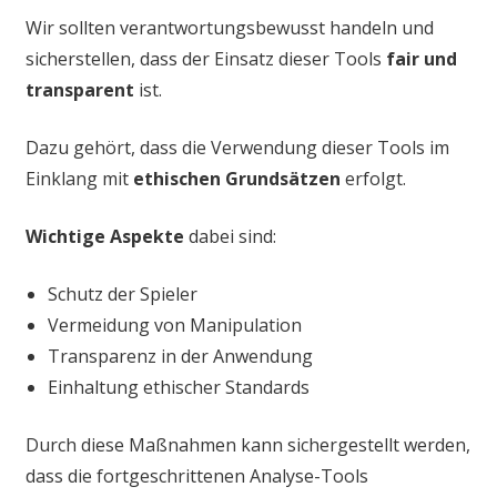
Wir sollten verantwortungsbewusst handeln und
sicherstellen, dass der Einsatz dieser Tools
fair und
transparent
ist.
Dazu gehört, dass die Verwendung dieser Tools im
Einklang mit
ethischen Grundsätzen
erfolgt.
Wichtige Aspekte
dabei sind:
Schutz der Spieler
Vermeidung von Manipulation
Transparenz in der Anwendung
Einhaltung ethischer Standards
Durch diese Maßnahmen kann sichergestellt werden,
dass die fortgeschrittenen Analyse-Tools